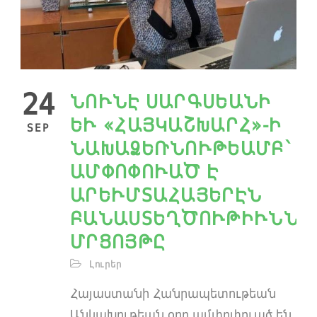
24
ՆՈՒՆԷ ՍԱՐԳՍԵԱՆԻ
ԵՒ «ՀԱՅԿԱՇԽԱՐՀ»-Ի
SEP
ՆԱԽԱՁԵՌՆՈՒԹԵԱՄԲ՝
ԱՄՓՈՓՈՒԱԾ Է
ԱՐԵՒՄՏԱՀԱՅԵՐԷՆ
ԲԱՆԱՍՏԵՂԾՈՒԹԻՒՆՆԵ
ՄՐՑՈՅԹԸ
Լուրեր
Հայաստանի Հանրապետութեան
Անկախութեան օրը ամփոփուած են