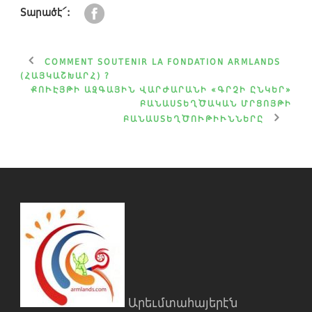
Տարածէ՛:
COMMENT SOUTENIR LA FONDATION ARMLANDS
(ՀԱՅԿԱՇԽԱՐՀ) ?
ՔՈՒԷՅԹԻ ԱԶԳԱՅԻՆ ՎԱՐԺԱՐԱՆԻ «ԳՐՉԻ ԸՆԿԵՐ»
ԲԱՆԱՍՏԵՂԾԱԿԱՆ ՄՐՑՈՅԹԻ
ԲԱՆԱՍՏԵՂԾՈՒԹԻՒՆՆԵՐԸ
Արեւմտահայերէն