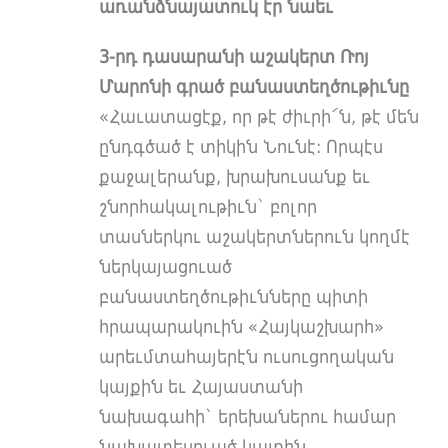
առանձնայատուկ էր նաեւ
3-րդ դասարանի աշակերտ Ռոյ
Մարոնի գրած բանաստեղծութիւնը
«Հաւատացէք, որ թէ ժիւրի՛ն, թէ մենք
ընդգծած է տիկին Նունէ: Որպէս
քաջալերանք, խրախուսանք եւ
շնորհակալութիւն` բոլոր
տասներկու աշակերտներուն կողմէ
ներկայացուած
բանաստեղծութիւնները պիտի
հրապարակուին «Հայկաշխարհ»
արեւմտահայերէն ուսուցողական
կայքին եւ Հայաստանի
նախագահի` երեխաներու համար
նախատեսուած կայքին