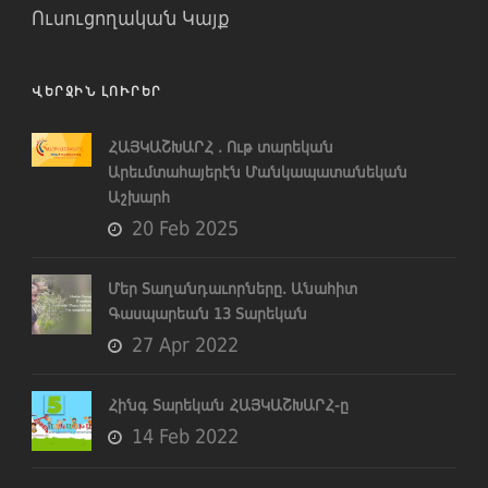
Ուսուցողական Կայք
ՎԵՐՋԻՆ ԼՈՒՐԵՐ
ՀԱՅԿԱՇԽԱՐՀ . Ութ տարեկան
Արեւմտահայերէն Մանկապատանեկան
Աշխարհ
20 Feb 2025
Մեր Տաղանդաւորները. Անահիտ
Գասպարեան 13 Տարեկան
27 Apr 2022
Հինգ Տարեկան ՀԱՅԿԱՇԽԱՐՀ-ը
14 Feb 2022