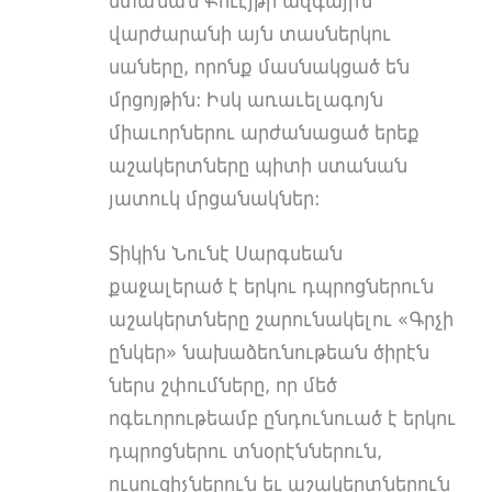
ստանան Քուէյթի ազգային
վարժարանի այն տասներկու
սաները, որոնք մասնակցած են
մրցոյթին: Իսկ առաւելագոյն
միաւորներու արժանացած երեք
աշակերտները պիտի ստանան
յատուկ մրցանակներ:
Տիկին Նունէ Սարգսեան
քաջալերած է երկու դպրոցներուն
աշակերտները շարունակելու «Գրչի
ընկեր» նախաձեռնութեան ծիրէն
ներս շփումները, որ մեծ
ոգեւորութեամբ ընդունուած է երկու
դպրոցներու տնօրէններուն,
ուսուցիչներուն եւ աշակերտներուն