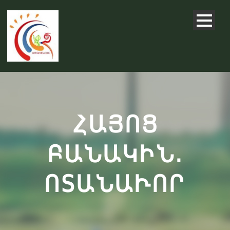
ՀԱՅՈՑ
ԲԱՆԱԿԻՆ.
ՈՏԱՆԱՒՈՐ