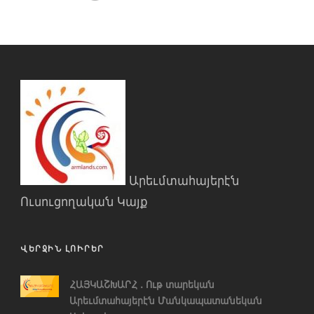
Արեւմտահայերէն
Ուսուցողական Կայք
ՎԵՐՋԻՆ ԼՈՒՐԵՐ
ՀԱՅԿԱՇԽԱՐՀ . Ութ տարեկան
Արեւմտահայերէն Մանկապատանեկան