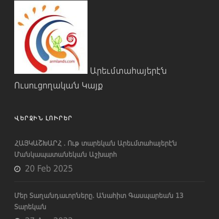
Արեւմտահայերէն
Ուսուցողական Կայք
ՎԵՐՋԻՆ ԼՈՒՐԵՐ
ՀԱՅԿԱՇԽԱՐՀ . Ութ տարեկան Արեւմտահայերէն
Մանկապատանեկան Աշխարհ
20 Feb 2025
Մեր Տաղանդաւորները. Անահիտ Գասպարեան 13
Տարեկան