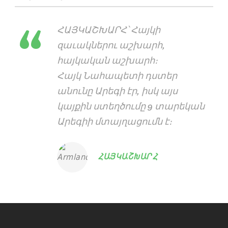
ՀԱՅԿԱՇԽԱՐՀ-ը ստեղծուած է
2017 թուականի Փետրուար 21-ին՝
լեզուի տօնին առիթով։
ՀԱՅԿԱՇԽԱՐՀ