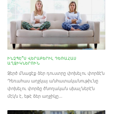
ԻՆՉՊԷ՞Ս ՎԵՐԱԲԵՐԻԼ ԴԵՌԱՀԱՍ
ԱՂՋԻԿՆԵՐՈՒՆ
Զերծ մնացէք ձեր դուստրը փոխելու փորձէն
Դեռահաս աղջկայ անհատականութիւնը
փոխելու փորձը ծնողական սխալներէն
մէկն է, եթէ ձեր աղջիկը...