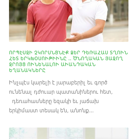
ՈՐՊԷՍԶԻ ՉԿՈՐՍՆՑՆԷՔ ՁԵՐ ԴԵՌԱՀԱՍ ՏՂՈՒՆ
ՀԵՏ ԵՐԿԽՕՍՈՒԹԻՒՆԸ .. ԾՆՈՂԱԿԱՆ ՅԱՋՈՂ
ԶՐՈՅՑ ՈՒՆԵՆԱԼՈՒ ԱՒԱՆԴԱԿԱՆ
ԵՂԱՆԱԿՆԵՐԸ
Ինչպէս կարելի է յարաբերիլ եւ գործ
ունենալ դժուար պատանիներու հետ,
դեռահասները եզակի եւ յաճախ
երկիմաստ տեսակ են, անոնք...