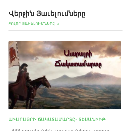
Վերջին Յաւելումները
ԲՈԼՈՐ ՅԱՒԵԼՈՒՄՆԵՐԸ
ԱՒԱՐԱՅՐԻ ՃԱԿԱՏԱՄԱՐՏԸ- ՏԵՍԱՆԻՒԹ
448 թուականին, պարսիկներու արքայ