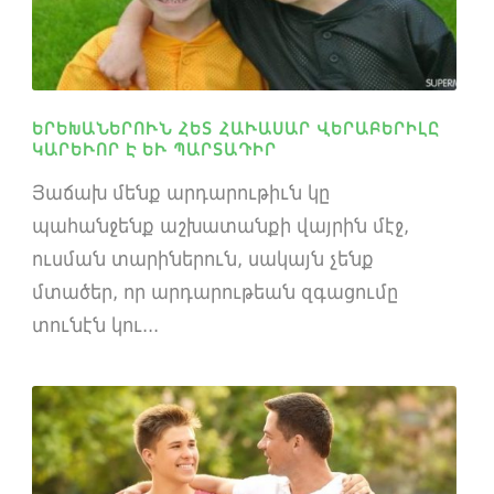
ԵՐԵԽԱՆԵՐՈՒՆ ՀԵՏ ՀԱՒԱՍԱՐ ՎԵՐԱԲԵՐԻԼԸ
ԿԱՐԵՒՈՐ Է ԵՒ ՊԱՐՏԱԴԻՐ
Յաճախ մենք արդարութիւն կը
պահանջենք աշխատանքի վայրին մէջ,
ուսման տարիներուն, սակայն չենք
մտածեր, որ արդարութեան զգացումը
տունէն կու...