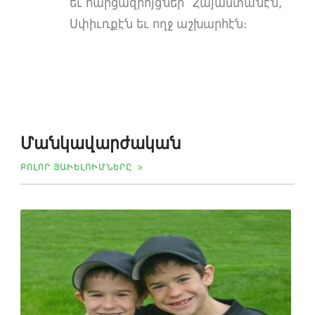
եւ հարցազրոյցներ՝ Հայաստանէն,
Սփիւռքէն եւ ողջ աշխարհէն։
Մանկավարժական
ԲՈԼՈՐ ՅԱՒԵԼՈՒՄՆԵՐԸ