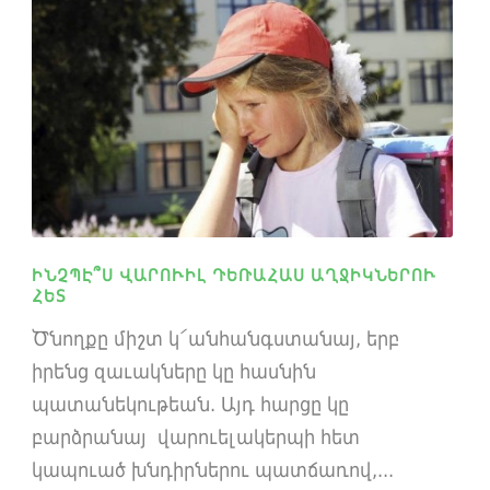
ԻՆՉՊԷ՞Ս ՎԱՐՈՒԻԼ ԴԵՌԱՀԱՍ ԱՂՋԻԿՆԵՐՈՒ
ՀԵՏ
Ծնողքը միշտ կ՛անհանգստանայ, երբ
իրենց զաւակները կը հասնին
պատանեկութեան. Այդ հարցը կը
բարձրանայ վարուելակերպի հետ
կապուած խնդիրներու պատճառով,...