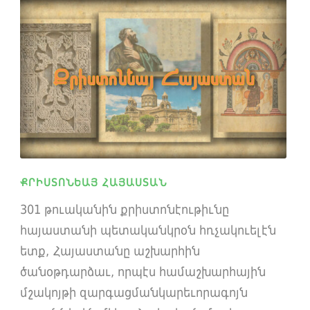
ՔՐԻՍՏՈՆԵԱՅ ՀԱՅԱՍՏԱՆ
301 թուականին քրիստոնէութիւնը
հայաստանի պետականկրօն հռչակուելէն
ետք, Հայաստանը աշխարհին
ծանօթդարձաւ, որպէս համաշխարհային
մշակոյթի զարգացմանկարեւորագոյն