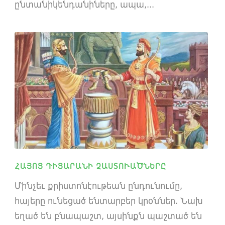
ընտանիկենդանիները, ապա,...
ՀԱՅՈՑ ԴԻՑԱՐԱՆԻ ՉԱՍՏՈՒԱԾՆԵՐԸ
Մինչեւ քրիստոնէութեան ընդունումը,
հայերը ունեցած ենտարբեր կրօններ. Նախ
եղած են բնապաշտ, այսինքն պաշտած են