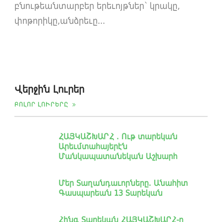
բնութեանտարբեր երեւոյթներ՝ կրակը,
փոթորիկը,անձրեւը...
Վերջին Լուրեր
ԲՈԼՈՐ ԼՈՒՐԵՐԸ
ՀԱՅԿԱՇԽԱՐՀ . Ութ տարեկան
Արեւմտահայերէն
Մանկապատանեկան Աշխարհ
Մեր Տաղանդաւորները. Անահիտ
Գասպարեան 13 Տարեկան
Հինգ Տարեկան ՀԱՅԿԱՇԽԱՐՀ-ը