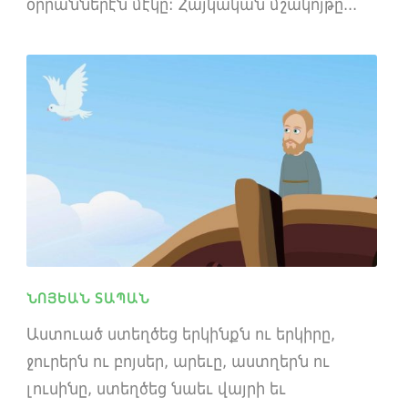
օրրաններէն մէկը: Հայկական մշակոյթը...
ՆՈՅԵԱՆ ՏԱՊԱՆ
Աստուած ստեղծեց երկինքն ու երկիրը,
ջուրերն ու բոյսեր, արեւը, աստղերն ու
լուսինը, ստեղծեց նաեւ վայրի եւ